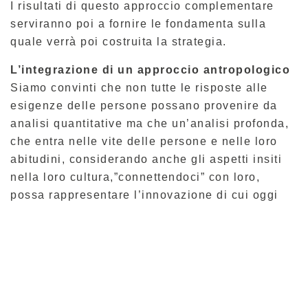
I risultati di questo approccio complementare
serviranno poi a fornire le fondamenta sulla
quale verrà poi costruita la strategia.
L’integrazione di un approccio antropologico
Siamo convinti che non tutte le risposte alle
esigenze delle persone possano provenire da
analisi quantitative ma che un’analisi profonda,
che entra nelle vite delle persone e nelle loro
abitudini, considerando anche gli aspetti insiti
nella loro cultura,”connettendoci” con loro,
possa rappresentare l’innovazione di cui oggi
più che mai abbiamo bisogno.
Da qualche anno abbiamo integrato questo
approccio nella nostra metodologia, mescolando
queste competenze in modo trasversale nelle
diverse fasi progettuali. Dalla definizione