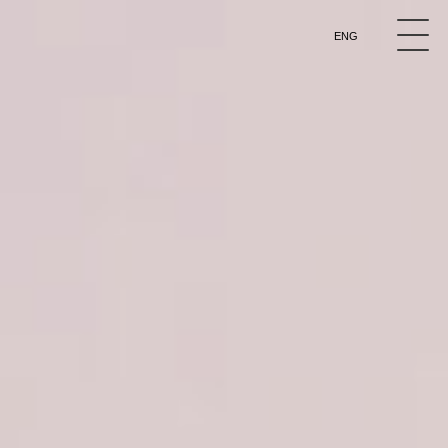
ricerca qualitativa
marketing antropologico
The Sixth W approach
content strategy
CRO
user testing
digital marketing
ENG
analisi esperta
osservazione partecipata
neuromarketing
eye tracking
test usabilità
Cerca per parola nel titolo degli articoli