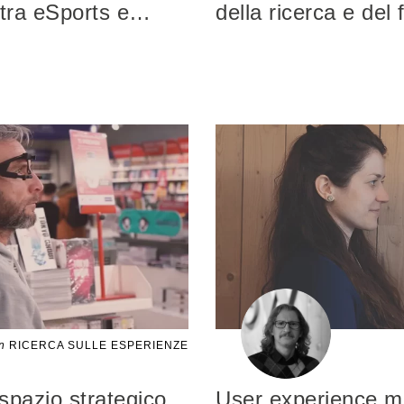
 tra eSports e
…
della ricerca e del
n
RICERCA SULLE ESPERIENZE
spazio strategico
User experience mi