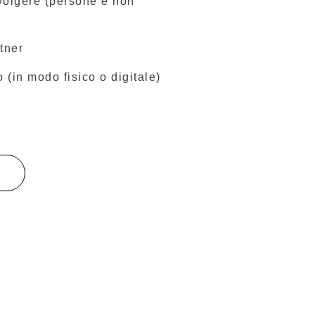
rivolgere (persone e non
tner
 (in modo fisico o digitale)