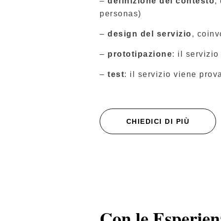
–
definizione del contesto
,
personas)
–
design del servizio
, coin
–
prototipazione
: il servizi
–
test
: il servizio viene pro
CHIEDICI DI PIÙ
Con le Esperien