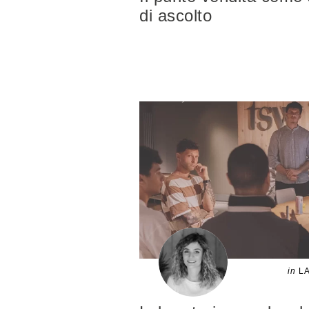
di ascolto
in
LA