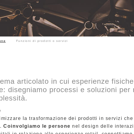
one
Funzioni di prodotti o servizi
ma articolato in cui esperienze fisiche 
: disegniamo processi e soluzioni per
lessità.
e
mizzare la trasformazione dei prodotti in servizi che 
o.
Coinvolgiamo le persone
nel design delle interaz
itali in relazione alle esperienze retail, connettiamo p