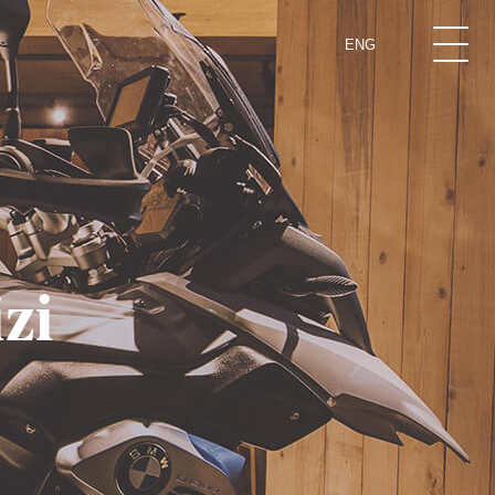
ENG
zi